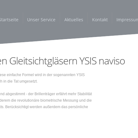
Startseite
Unser Service
Aktuelles
Kontakt
Impressu
en Gleitsichtgläsern YSIS naviso
ese einfache Formel wird in der sogenannten YSIS
 in die Tat umgesetzt.
nd abgestimmt - der Brillenträger erfährt mehr Stabilität
nderem die revolutionäre biometrische Messung und die
ts. Berücksichtigt werden außerdem das persönliche